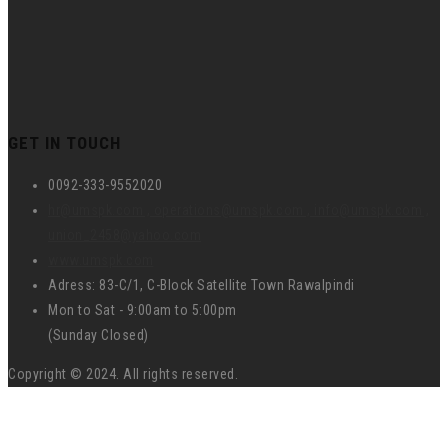
GET IN TOUCH
0092-333-9552020
hr@umspk.com , operations@umspk.com , info@umspk.com ,
union_2458@yahoo.com
www.umspk.com
Adress: 83-C/1, C-Block Satellite Town Rawalpindi
Mon to Sat - 9:00am to 5:00pm
(Sunday Closed)
Copyright © 2024. All rights reserved.