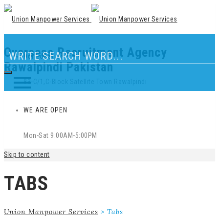
Overseas Recruitment Agency
Our Location
Rawalpindi Pakistan
83-C/1,C-Block Satellite Town Rawalpindi
WE ARE OPEN
Mon-Sat 9:00AM-5:00PM
Skip to content
TABS
Union Manpower Services
>
Tabs