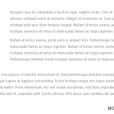
Quisque risus mi, bibendum a facilisis eget, sagittis id dui. Cras e
ultricies volutpat lorem at molestie. Integer id commodo ex. Cras ju
volutpat nulla quis diam tempus feugiat. Nullam id lectus viverra, p
tristique senectus et netus et malesuada fames ac turpis egestas.
Nullam id lectus viverra, porta justo a, aliquet felis. Pellentesque 
malesuada fames ac turpis egestas. Nullam id lectus viverra, porta 
tristique senectus et netus et malesuada fames ac turpis egestas.Nul
Pellentesque habitant morbi tristique senectus et netus et malesu
us risus purus, id lobortis urna rutrum id. Sed pellentesque pharetra cons
istique sapien at dapibus consectetur. Fusce tristique neque nec turpis eui
d mattis. Proin elementum, leo sed ornare accumsan, erat nunc imperdie
a sem et, vulputate velit. Donec ultrices felis lacus, quis sodales dui sag
MO