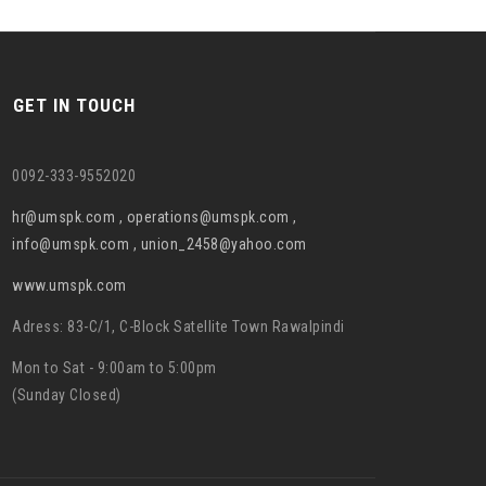
GET IN TOUCH
0092-333-9552020
hr@umspk.com , operations@umspk.com ,
info@umspk.com , union_2458@yahoo.com
www.umspk.com
Adress: 83-C/1, C-Block Satellite Town Rawalpindi
Mon to Sat - 9:00am to 5:00pm
(Sunday Closed)