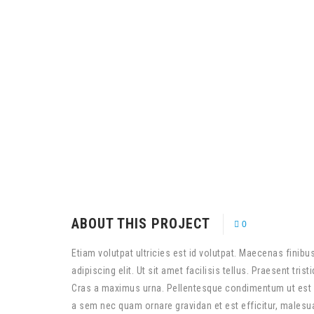
ABOUT THIS PROJECT
0
Etiam volutpat ultricies est id volutpat. Maecenas finib
adipiscing elit. Ut sit amet facilisis tellus. Praesent tr
Cras a maximus urna. Pellentesque condimentum ut est i
a sem nec quam ornare gravidan et est efficitur, malesuad