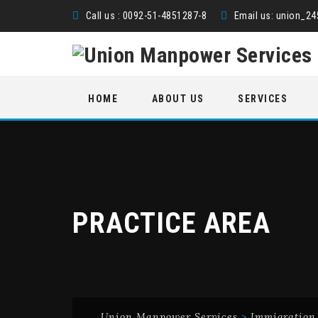
Call us : 0092-51-4851287-8
Email us:
union_2
Skip
HOME
ABOUT US
SERVICES
to
content
PRACTICE AREA
Union Manpower Services
>
Immigration