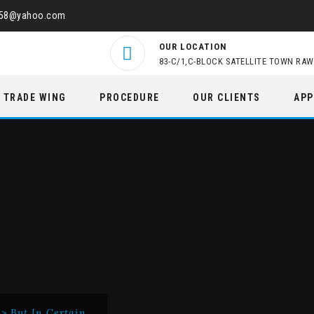
458@yahoo.com
OUR LOCATION
83-C/1,C-BLOCK SATELLITE TOWN RAW
TRADE WING
PROCEDURE
OUR CLIENTS
APP
>
But In Certain