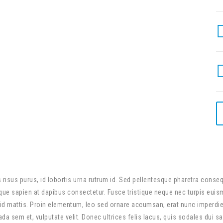
us risus purus, id lobortis urna rutrum id. Sed pellentesque pharetra cons
istique sapien at dapibus consectetur. Fusce tristique neque nec turpis eui
d mattis. Proin elementum, leo sed ornare accumsan, erat nunc imperdie
a sem et, vulputate velit. Donec ultrices felis lacus, quis sodales dui sag