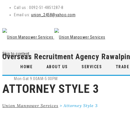
Call us : 0092-51-4851287-8
Email us:
union_2458@yahoo.com
Skip to content
Overseas Recruitment Agency Rawalpin
WE ARE OPEN
HOME
ABOUT US
SERVICES
TRADE
Mon-Sat 9:00AM-5:00PM
ATTORNEY STYLE 3
Union Manpower Services
>
Attorney Style 3