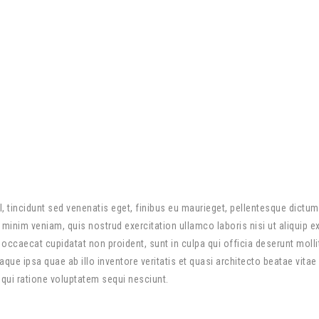
sl, tincidunt sed venenatis eget, finibus eu maurieget, pellentesque dictu
minim veniam, quis nostrud exercitation ullamco laboris nisi ut aliquip 
nt occaecat cupidatat non proident, sunt in culpa qui officia deserunt moll
 ipsa quae ab illo inventore veritatis et quasi architecto beatae vitae
 qui ratione voluptatem sequi nesciunt.