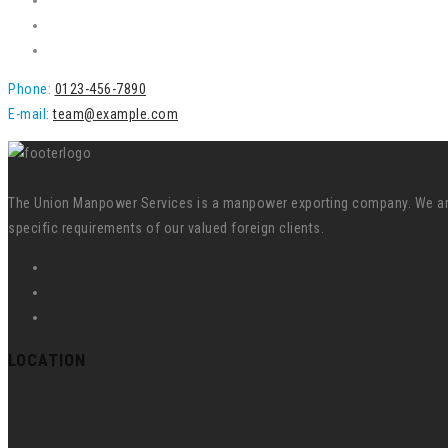
Phone:
0123-456-7890
E-mail:
team@example.com
The Union Manpower Services is a manpower exporting company. We are s
specific requirements of our valued foreign clients.
LOCATION