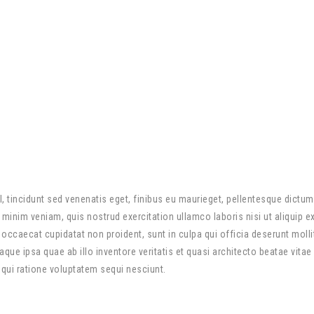
sl, tincidunt sed venenatis eget, finibus eu maurieget, pellentesque dictu
minim veniam, quis nostrud exercitation ullamco laboris nisi ut aliquip 
nt occaecat cupidatat non proident, sunt in culpa qui officia deserunt moll
 ipsa quae ab illo inventore veritatis et quasi architecto beatae vitae
 qui ratione voluptatem sequi nesciunt.