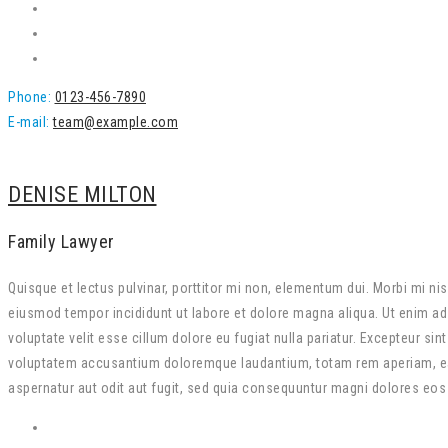
Phone:
0123-456-7890
E-mail:
team@example.com
DENISE MILTON
Family Lawyer
Quisque et lectus pulvinar, porttitor mi non, elementum dui. Morbi mi ni
eiusmod tempor incididunt ut labore et dolore magna aliqua. Ut enim ad 
voluptate velit esse cillum dolore eu fugiat nulla pariatur. Excepteur si
voluptatem accusantium doloremque laudantium, totam rem aperiam, eaque
aspernatur aut odit aut fugit, sed quia consequuntur magni dolores eos